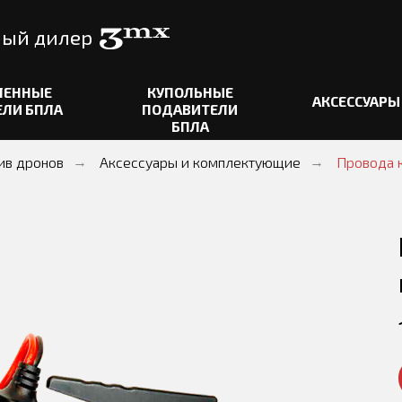
+7 812
илер
офис
Пете
Е
КУПОЛЬНЫЕ
АКСЕССУАРЫ
ОТЗЫ
ЛА
ПОДАВИТЕЛИ
БПЛА
ив дронов
Аксессуары и комплектующие
Провода 
→
→